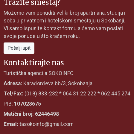
Tražite smeštaj?
Možemo vam ponuditi veliki broj apartmana, studija i
soba u privatnom i hotelskom smeštaju u Sokobanji.
Vi samo ispunite kontakt formu a ćemo vam poslati
svoje ponude u što kraćem roku.
Pošalji upit
Kontaktirajte nas
Turistička agencija SOKOINFO
Adresa:
Karađorđeva bb/3, Sokobanja
Tel/Fax:
(018) 833-232 * 064 31 22 222 * 062 445 274
PIB:
107028675
Matični broj: 62446498
Email:
tasokoinfo@gmail.com