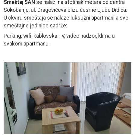
Smeštaj SAN
se nalazi na stotinak metara od centra
Sokobanje, ul. Dragovićeva blizu česme Ljube Didića.
U okviru smeštaja se nalaze luksuzni apartmani a sve
smeštajne jedinice sadrže:
Parking, wifi, kablovska TV, video nadzor, klima u
svakom apartmanu.