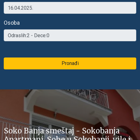
Osoba
Pronađi
Soko Banja smeštaj - Sokobanja
Apartmani, Sobe u Sokobanji, vile i