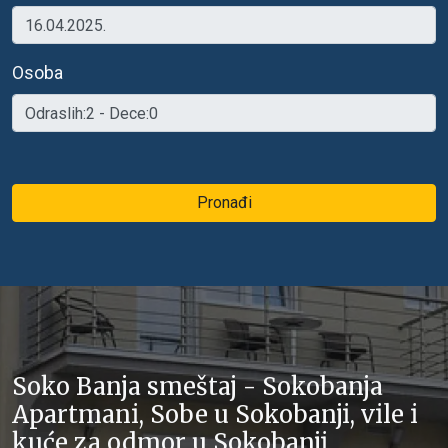
Osoba
Pronađi
Soko Banja smeštaj - Sokobanja
Apartmani, Sobe u Sokobanji, vile i
kuće za odmor u Sokobanji