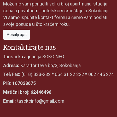
Možemo vam ponuditi veliki broj apartmana, studija i
soba u privatnom i hotelskom smeštaju u Sokobanji.
Vi samo ispunite kontakt formu a ćemo vam poslati
svoje ponude u što kraćem roku.
Pošalji upit
Kontaktirajte nas
Turistička agencija SOKOINFO
Adresa:
Karađorđeva bb/3, Sokobanja
Tel/Fax:
(018) 833-232 * 064 31 22 222 * 062 445 274
PIB:
107028675
Matični broj: 62446498
Email:
tasokoinfo@gmail.com