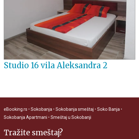
Studio 16 vila Aleksandra 2
eBooking.rs
•
Sokobanja
•
Sokobanja smeštaj
•
Soko Banja
•
Sokobanja Apartmani
•
Smeštaj u Sokobanji
Tražite smeštaj?