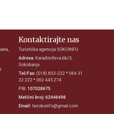
Kontaktirajte nas
mana,
Turistička agencija SOKOINFO
Adresa:
Karađorđeva bb/3,
Sokobanja
e
Tel/Fax:
(018) 833-232 * 064 31
22 222 * 062 445 274
PIB:
107028675
Matični broj: 62446498
Email:
tasokoinfo@gmail.com