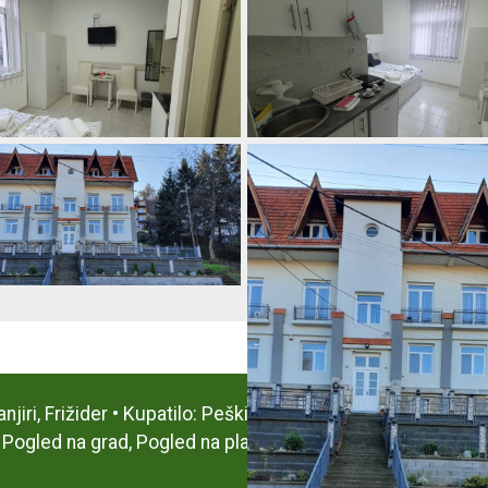
anjiri, Frižider • Kupatilo: Peškiri, Fen za kosu, Tuš kabin
 Pogled na grad, Pogled na planinu, Pogled na ulicu • Ostal