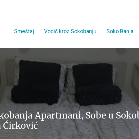
Smeštaj
Vodič kroz Sokobanju
Soko Banja
kobanja Apartmani, Sobe u Sokoban
a Ćirković