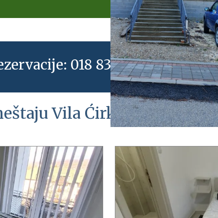
ezervacije: 018 833 232 * 064 31 
eštaju Vila Ćirković