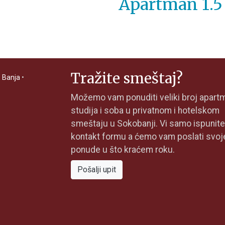
Apartman 1.5
Tražite smeštaj?
 Banja
•
Možemo vam ponuditi veliki broj apart
studija i soba u privatnom i hotelskom
smeštaju u Sokobanji. Vi samo ispunite
kontakt formu a ćemo vam poslati svoj
ponude u što kraćem roku.
Pošalji upit