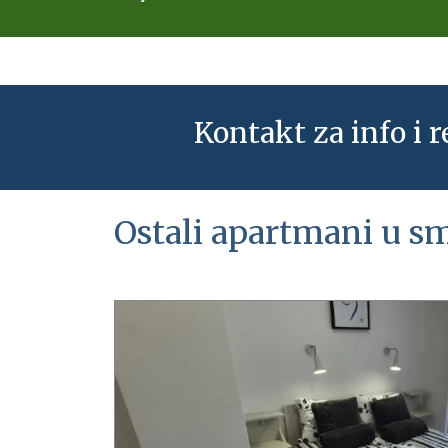
Kontakt za info i r
Ostali apartmani u sm