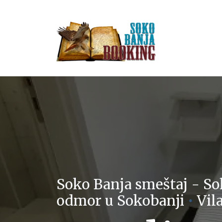
Soko Banja smeštaj - So
odmor u Sokobanji
•
Vil