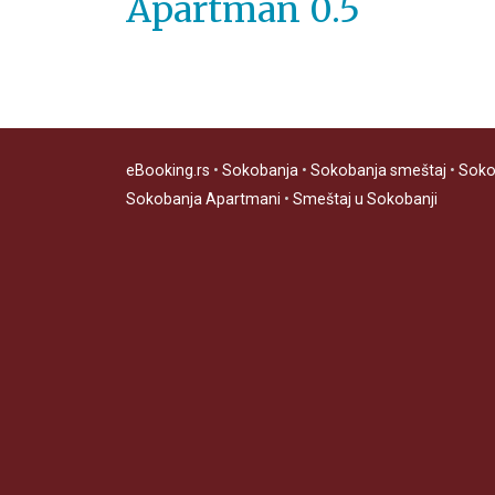
Apartman 0.5
eBooking.rs
•
Sokobanja
•
Sokobanja smeštaj
•
Soko
Sokobanja Apartmani
•
Smeštaj u Sokobanji